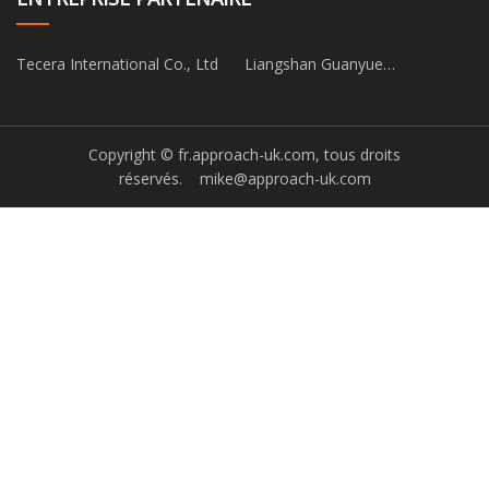
Tecera International Co., Ltd
Liangshan Guanyue
Automatique Commerce Cie,
Ltd.
Copyright © fr.approach-uk.com, tous droits
réservés.
mike@approach-uk.com