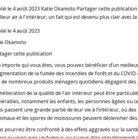
lié le 4 août 2023 Katie Okamoto Partager cette publication
lleur air à l'intérieur, un fait qui est devenu plus clair avec
023
Aug 27, 2023
lié le 4 août 2023
'un aspirateur pas cher ? Ce
Le robot aspirateu
coûte 25 $
avec brosse DuoRoll
ie Okamoto
tager cette publication
 importe qui vous êtes, vous pouvez bénéficier d’un meilleur 
ugmentation de la fumée des incendies de forêt et du COVID
 de nombreux produits ménagers quotidiens dégagent des ga
mélioration de la qualité de l'air intérieur peut être parti
nérables, notamment les enfants, les personnes âgées ou ce
s passent une grande partie de leur vie à l’intérieur, où des 
nimaux et les spores de moisissures peuvent déclencher des a
s pourriez être confronté à des effets aggravés sur la santé 
ez ou vivez avec un fumeur, ou si vous êtes régulièrement exp