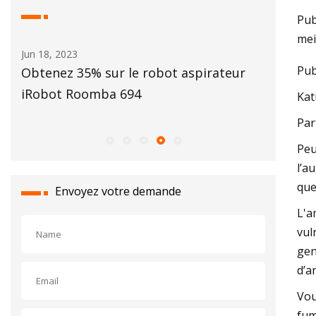
Pub
mei
Jun 18, 2023
May 28, 2
Pub
Obtenez 35% sur le robot aspirateur
Besoin d
e à
iRobot Roomba 694
Bissell 
Kat
 $)
Par
Peu
l’a
que
Envoyez votre demande
L'a
vul
gen
d’a
Vou
fum