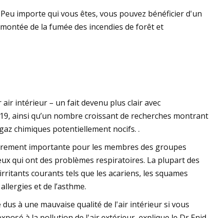
 Peu importe qui vous êtes, vous pouvez bénéficier d'un
 la montée de la fumée des incendies de forêt et
r Roborock Q5 Pro
er arrive
air intérieur – un fait devenu plus clair avec
-19, ainsi qu’un nombre croissant de recherches montrant
z chimiques potentiellement nocifs. .
culièrement importante pour les membres des groupes
ux qui ont des problèmes respiratoires. La plupart des
irritants courants tels que les acariens, les squames
llergies et de l’asthme.
dus à une mauvaise qualité de l'air intérieur si vous
osé à la pollution de l'air extérieur, explique le Dr Enid