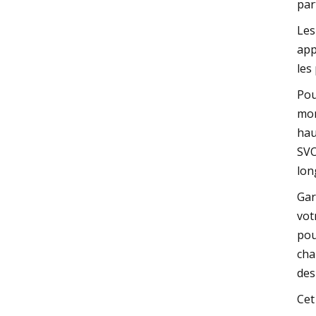
par
Les
app
les
Pou
mon
hau
SVO
lon
Gar
vot
pou
cha
des
Cet