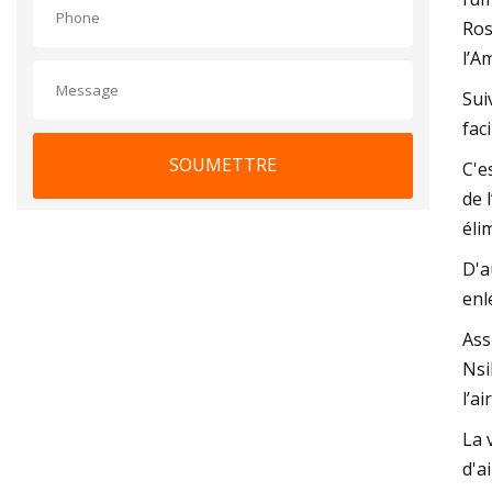
Ros
l’A
Sui
fac
SOUMETTRE
C'e
de 
éli
D'a
enl
Ass
Nsi
l’ai
La 
d'a