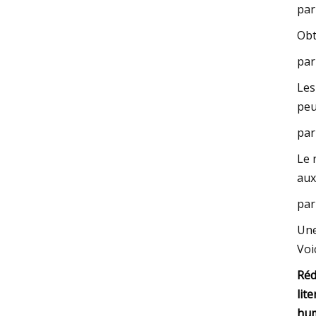
par
Obt
par
Les
peu
par
Le 
aux
par
Une
Voi
Réd
lite
hum