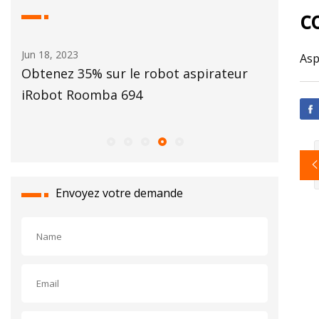
c
Jun 18, 2023
May 28, 2
Asp
Obtenez 35% sur le robot aspirateur
Besoin d
e à
iRobot Roomba 694
Bissell 
 $)
Envoyez votre demande