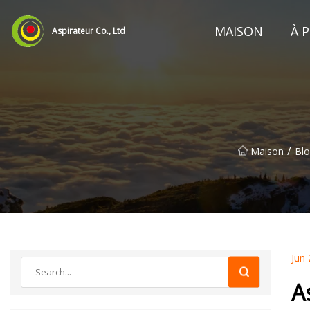
MAISON
À 
Aspirateur Co., Ltd
/
Maison
Bl
Jun 
A