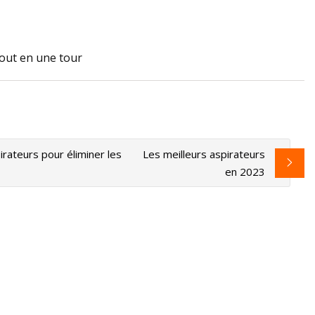
out en une tour
r Roborock Q5 Pro
er arrive
irateurs pour éliminer les
Les meilleurs aspirateurs
en 2023