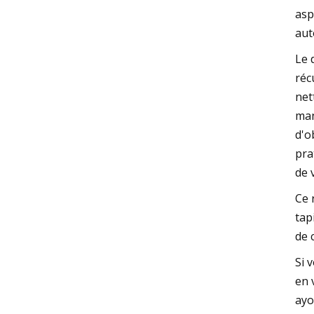
asp
aut
Le 
réc
net
man
d'o
pra
de 
Ce 
tap
de 
Si 
en 
ayo