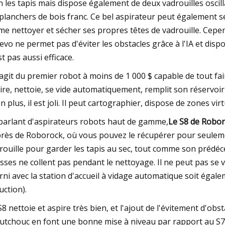
n les tapis mais dispose également de deux vadrouilles oscill
 planchers de bois franc. Ce bel aspirateur peut également se
e nettoyer et sécher ses propres têtes de vadrouille. Cep
evo ne permet pas d'éviter les obstacles grâce à l'IA et disp
st pas aussi efficace.
s'agit du premier robot à moins de 1 000 $ capable de tout fa
ire, nettoie, se vide automatiquement, remplit son réservoir d
en plus, il est joli. Il peut cartographier, dispose de zones vi
parlant d'aspirateurs robots haut de gamme,
Le S8 de Robo
rès de Roborock, où vous pouvez le récupérer pour seulemen
rouille pour garder les tapis au sec, tout comme son prédéc
sses ne collent pas pendant le nettoyage. Il ne peut pas s
rni avec la station d'accueil à vidage automatique soit égal
uction).
S8 nettoie et aspire très bien, et l'ajout de l'évitement d'obs
utchouc en font une bonne mise à niveau par rapport au S7. S