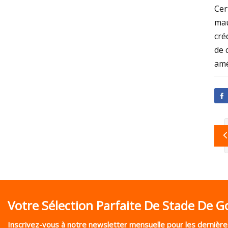
Cer
mau
cré
de 
amé
Votre Sélection Parfaite De Stade De Go
Inscrivez-vous à notre newsletter mensuelle pour les dernières