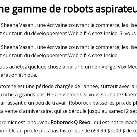
ne gamme de robots aspirateu
023
Aug 27, 2023
 Sheena Vasani, une écrivaine couvrant le commerce, les liseu
'un aspirateur pas cher ? Ce
Le robot aspirateu
it sur tout, du développement Web à l'IA chez Inside. Si vou
coûte 25 $
avec brosse DuoRoll
 Sheena Vasani, une écrivaine couvrant le commerce, les liseu
it sur tout, du développement Web à l'IA chez Inside.
vous achetez quelque chose à partir d'un lien Verge, Vox M
laration éthique.
utomne est une période chargée de l’année, surtout avec la r
roche à grands pas. Heureusement, si vous souhaitez libére
arrassant d'un peu de travail, Roborock baisse les prix de p
sa vente d'anniversaire, qui se déroule jusqu'au samedi 2 s
premier est le
nouveau
Roborock Q Revo
, qui est notre mod
ponible au prix le plus bas historique de 699,99 $ (200 $ de