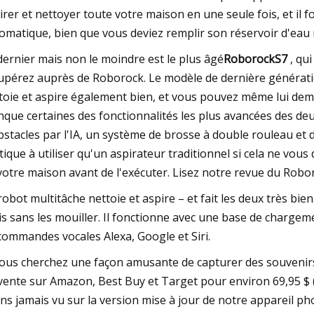
irer et nettoyer toute votre maison en une seule fois, et i
omatique, bien que vous deviez remplir son réservoir d'eau
dernier mais non le moindre est le plus âgé
RoborockS7
, qui
upérez auprès de Roborock. Le modèle de dernière génération
toie et aspire également bien, et vous pouvez même lui deman
que certaines des fonctionnalités les plus avancées des d
bstacles par l'IA, un système de brosse à double rouleau et d
tique à utiliser qu'un aspirateur traditionnel si cela ne v
votre maison avant de l'exécuter. Lisez notre revue du Robor
robot multitâche nettoie et aspire – et fait les deux très bie
is sans les mouiller. Il fonctionne avec une base de charge
commandes vocales Alexa, Google et Siri.
vous cherchez une façon amusante de capturer des souvenirs
vente sur Amazon, Best Buy et Target pour environ 69,95 $ (1
ns jamais vu sur la version mise à jour de notre appareil ph