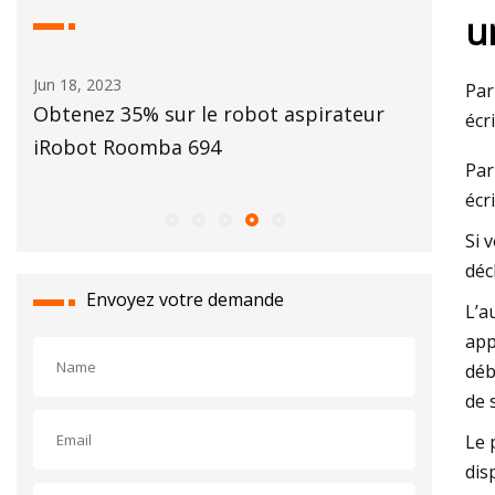
u
Jun 18, 2023
May 28, 2
Par
Obtenez 35% sur le robot aspirateur
Besoin d
écr
e à
iRobot Roomba 694
Bissell 
Par
 $)
écr
Si 
déc
Envoyez votre demande
L’a
app
déb
de 
Le 
dis