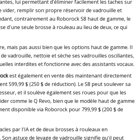
antes, lui permettant d'éliminer facilement les taches sur
 vider, remplir son propre réservoir de vadrouille et
endant, contrairement au Roborock S8 haut de gamme, le
ose d'une seule brosse à rouleau au lieu de deux, ce qui
ire, mais pas aussi bien que les options haut de gamme. Il
e vadrouille, nettoie et sèche ses vadrouilles oscillantes,
rtuelles interdites et fonctionne avec des assistants vocaux.
rock
est également en vente dès maintenant directement
t 599,99 $ (250 $ de réduction). Le S8 peut soulever sa
esseur, et il soulève également ses roues pour que les
e vider comme le Q Revo, bien que le modèle haut de gamme
ement disponible via Roborock pour 799,99 $ (200 $ de
tacles par l'IA et de deux brosses à rouleaux en
on astuce de levage de vadrouille signifie qu'il peut