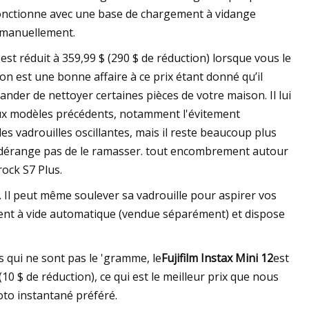
l fonctionne avec une base de chargement à vidange
 manuellement.
 est réduit à 359,99 $ (290 $ de réduction) lorsque vous le
 est une bonne affaire à ce prix étant donné qu’il
der de nettoyer certaines pièces de votre maison. Il lui
eux modèles précédents, notamment l'évitement
es vadrouilles oscillantes, mais il reste beaucoup plus
ous dérange pas de le ramasser. tout encombrement autour
ock S7 Plus.
n. Il peut même soulever sa vadrouille pour aspirer vos
ment à vide automatique (vendue séparément) et dispose
 qui ne sont pas le 'gramme, le
Fujifilm Instax Mini 12
est
0 $ de réduction), ce qui est le meilleur prix que nous
oto instantané préféré.