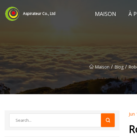
MAISON
À 
Aspirateur Co., Ltd
/
/
Maison
Blog
Robo
Jun 
R