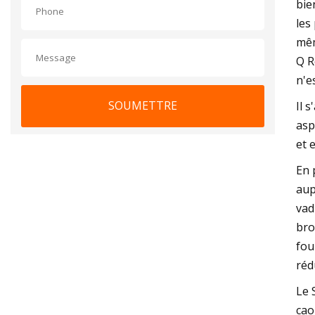
bie
les
mêm
Q R
n'e
SOUMETTRE
Il 
asp
et 
En 
aup
vad
bro
fou
réd
Le 
cao