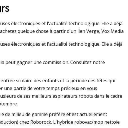
rs
ses électroniques et l'actualité technologique. Elle a déjà
r Roborock Q5 Pro
s achetez quelque chose à partir d'un lien Verge, Vox Media
er arrive
ses électroniques et l'actualité technologique. Elle a déjà
edia peut gagner une commission. Consultez notre
entrée scolaire des enfants et la période des fêtes qui
r une partie de votre temps précieux en vous
lusieurs de ses meilleurs aspirateurs robots dans le cadre
eptembre.
èle de milieu de gamme préféré et est actuellement
 réduction) chez Roborock. L'hybride robovac/mop nettoie