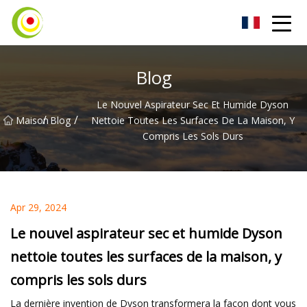
Aspirateur Co., Ltd
Blog
Le Nouvel Aspirateur Sec Et Humide Dyson
/
/
Maison
Blog
Nettoie Toutes Les Surfaces De La Maison, Y
Compris Les Sols Durs
Apr 29, 2024
Le nouvel aspirateur sec et humide Dyson
nettoie toutes les surfaces de la maison, y
compris les sols durs
La dernière invention de Dyson transformera la façon dont vous