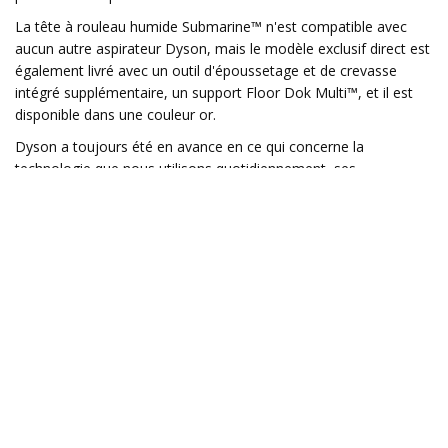
La tête à rouleau humide Submarine™ n'est compatible avec
aucun autre aspirateur Dyson, mais le modèle exclusif direct est
également livré avec un outil d'époussetage et de crevasse
intégré supplémentaire, un support Floor Dok Multi™, et il est
disponible dans une couleur or.
Dyson a toujours été en avance en ce qui concerne la
technologie que nous utilisons quotidiennement, ses
technologies innovantes de nettoyage intelligent améliorant
notre bien-être en facilitant encore plus le maintien d'une
maison propre et saine.
Apprenez-en davantage sur le Dyson v15 Detect Submarine™ et
achetez directement sur Dyson.co.nz.
Partagez cet article: