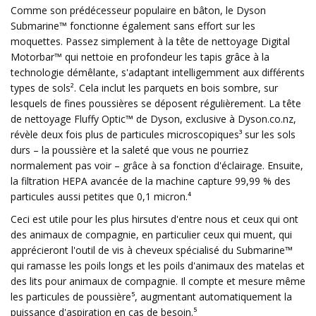
Comme son prédécesseur populaire en bâton, le Dyson
Submarine™ fonctionne également sans effort sur les
moquettes. Passez simplement à la tête de nettoyage Digital
Motorbar™ qui nettoie en profondeur les tapis grâce à la
technologie démêlante, s'adaptant intelligemment aux différents
types de sols². Cela inclut les parquets en bois sombre, sur
lesquels de fines poussières se déposent régulièrement. La tête
de nettoyage Fluffy Optic™ de Dyson, exclusive à Dyson.co.nz,
révèle deux fois plus de particules microscopiques³ sur les sols
durs – la poussière et la saleté que vous ne pourriez
normalement pas voir – grâce à sa fonction d'éclairage. Ensuite,
la filtration HEPA avancée de la machine capture 99,99 % des
particules aussi petites que 0,1 micron.⁴
Ceci est utile pour les plus hirsutes d'entre nous et ceux qui ont
des animaux de compagnie, en particulier ceux qui muent, qui
apprécieront l'outil de vis à cheveux spécialisé du Submarine™
qui ramasse les poils longs et les poils d'animaux des matelas et
des lits pour animaux de compagnie. Il compte et mesure même
les particules de poussière⁵, augmentant automatiquement la
puissance d'aspiration en cas de besoin.⁵