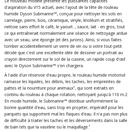
Le nouveau modèle présente les puissantes capacités
d'aspiration du V15 actuel, avec l'ajout de la tête de rouleau
humide Dyson Submarine™, conçue pour nettoyer les sols en
carrelage, pierre, bois, céramique, vinyle, linoléum et stratifiés,
nettoie sans effort le café, le yaourt. , sauce, lait - en gros, tout
ce qui entraînerait normalement une séance de nettoyage ardue
avec un seau, une éponge (et des jurons). Ainsi, si vous faites
tomber accidentellement un verre de vin ou si votre tout-petit
décide que c'est une excellente idée de dessiner un portrait au
crayon directement sur le sol de la cuisine, un rapide coup d'œil
avec le Dyson Submarine™ s'en chargera.
À l'aide d'un réservoir d'eau propre, le rouleau humide motorisé
ramasse les liquides, les débris, les taches, les empreintes de
pattes et la nourriture pour animaux¹, qui sont extraits en
continu du rouleau à chaque rotation, nettoyant jusqu'à 110 m.2
En mode humide, le Submarine™ distribue uniformément la
bonne quantité d'eau, sans trop en projeter, impératif pour les
parquets qui supportent mal les flaques d'eau. Il n'a pas non plus
de difficulté à traiter les taches et les déversements dans la salle
de bain tels que la vaseline ou le maquillage.¹