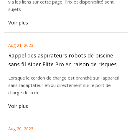
via les liens sur cette page. Prix ​​et disponibilité sont
sujets
Voir plus
Aug 21, 2023
Rappel des aspirateurs robots de piscine
sans fil Aiper Elite Pro en raison de risques
de brûlure et d'incendie ; Distribué par
Lorsque le cordon de charge est branché sur l'appareil
Shenzhen Aiper Intelligent Co. (alerte de
sans l'adaptateur et/ou directement sur le port de
rappel)
charge de la m
Voir plus
Aug 20, 2023