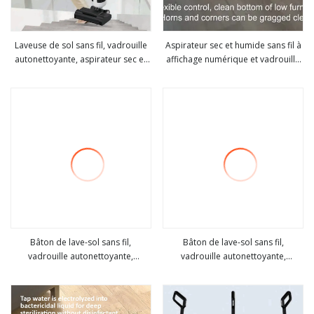
Laveuse de sol sans fil, vadrouille
Aspirateur sec et humide sans fil à
autonettoyante, aspirateur sec et
affichage numérique et vadrouille
Voir plus
Voir plus
humide
pour sols durs
Bâton de lave-sol sans fil,
Bâton de lave-sol sans fil,
vadrouille autonettoyante,
vadrouille autonettoyante,
Voir plus
Voir plus
aspirateur sec et humide
aspirateur sec et humide