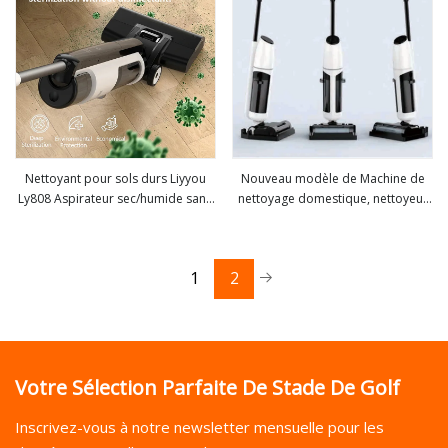
Nettoyant pour sols durs Liyyou
Nouveau modèle de Machine de
Ly808 Aspirateur sec/humide sans
nettoyage domestique, nettoyeur
Voir plus
Voir plus
fil intelligent et laveuse pour sols
de sol, balayage et vadrouille
durs
1
2
Votre Sélection Parfaite De Stade De Golf
Inscrivez-vous à notre newsletter mensuelle pour les