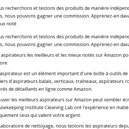
s recherchons et testons des produits de manière indépenda
ns, nous pouvons gagner une commission. Apprenez-en davant
23
Jun 05, 2023
ux noté
vider l'aspirateur Dyson :
Vente Amazon : Ven
s recherchons et testons des produits de manière indépenda
e pratique et efficace avec
Choisissez les meill
ns, nous pouvons gagner une commission. Apprenez-en dava
8 Animal
portables et robots
 aspirateurs les meilleurs et les mieux notés sur Amazon pour
marques
ore.
aspirateur est un élément important d'une boîte à outils de n
liers d'aspirateurs balais, verticaux, traîneaux, aspirateurs
rès de détaillants en ligne comme Amazon.
uver les meilleurs aspirateurs sur Amazon peut sembler é
sekeeping Institute Cleaning Lab ont l'expérience en mati
quement ceux qui valent votre argent.
laboratoire de nettoyage, nous testons les aspirateurs depu