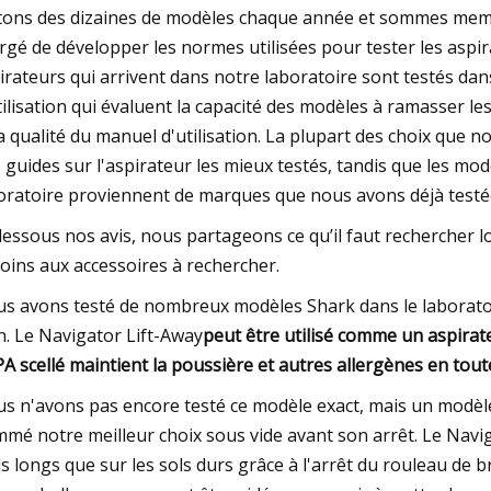
tons des dizaines de modèles chaque année et sommes memb
rgé de développer les normes utilisées pour tester les aspir
irateurs qui arrivent dans notre laboratoire sont testés dans
tilisation qui évaluent la capacité des modèles à ramasser les d
la qualité du manuel d'utilisation. La plupart des choix qu
 guides sur l'aspirateur les mieux testés, tandis que les m
oratoire proviennent de marques que nous avons déjà testée
dessous nos avis, nous partageons ce qu’il faut rechercher lo
oins aux accessoires à rechercher.
s avons testé de nombreux modèles Shark dans le laboratoi
n. Le Navigator Lift-Away
peut être utilisé comme un aspirat
A scellé maintient la poussière et autres allergènes en tout
s n'avons pas encore testé ce modèle exact, mais un modèle
mé notre meilleur choix sous vide avant son arrêt. Le Navigat
ls longs que sur les sols durs grâce à l'arrêt du rouleau de br