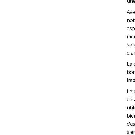
une
Ave
not
asp
men
sou
d'a
La 
bon
imp
Le 
dét
uti
bie
c'e
s'e