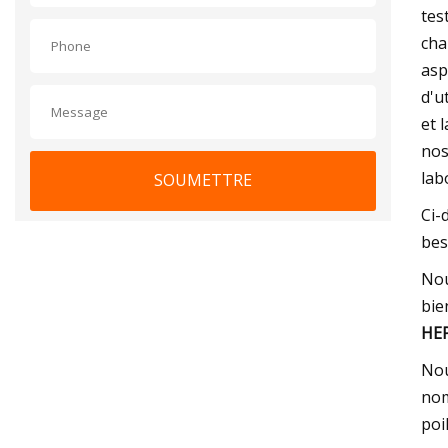
tes
cha
asp
d'u
et 
nos
lab
SOUMETTRE
Ci-
bes
Nou
bie
HEP
Nou
nom
poi