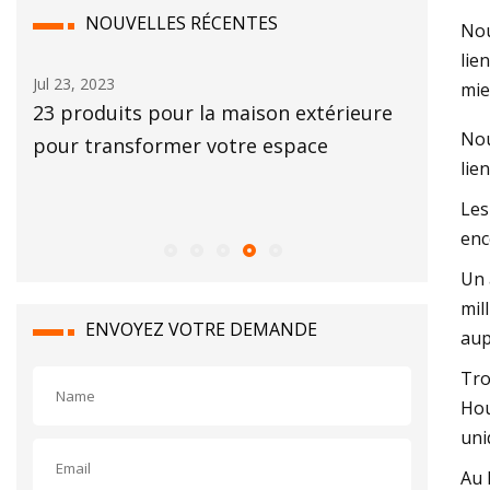
NOUVELLES RÉCENTES
Nou
lie
Jul 23, 2023
Aug 18, 20
mie
23 produits pour la maison extérieure
Comment 
Nou
e
pour transformer votre espace
nettoyag
lie
Dyson V
Les
enc
Un 
mil
ENVOYEZ VOTRE DEMANDE
aup
Tro
Hou
uni
Au 