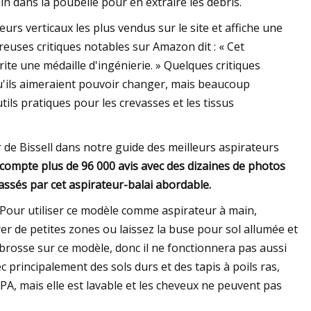
n dans la poubelle pour en extraire les débris.
eurs verticaux les plus vendus sur le site et affiche une
euses critiques notables sur Amazon dit : « Cet
rite une médaille d'ingénierie. » Quelques critiques
'ils aimeraient pouvoir changer, mais beaucoup
ils pratiques pour les crevasses et les tissus
 de Bissell dans notre guide des meilleurs aspirateurs
l compte plus de 96 000 avis avec des dizaines de photos
ssés par cet aspirateur-balai abordable.
 Pour utiliser ce modèle comme aspirateur à main,
yer de petites zones ou laissez la buse pour sol allumée et
de brosse sur ce modèle, donc il ne fonctionnera pas aussi
c principalement des sols durs et des tapis à poils ras,
EPA, mais elle est lavable et les cheveux ne peuvent pas