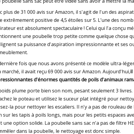
 poubelle sans sac peut être vidée sans avoir à mettre la mai
c plus de 31 000 avis sur Amazon, il s'agit de l'un des aspirat
e extrêmement positive de 4,5 étoiles sur 5. L’une des nombr
irateur est absolument spectaculaire ! Celui qui l'a conçu mé
tionnent une poubelle trop petite comme quelque chose qu
lignent sa puissance d'aspiration impressionnante et ses out
meublement.
dernière fois que nous avons présenté ce modèle ultra-léger
 marché, il avait reçu 69 000 avis sur Amazon. Aujourd'hui,
i
ressionnantes d'énormes quantités de poils d'animaux rama
poids plume porte bien son nom, pesant seulement 3 livres.
achez le poteau et utilisez le suceur plat intégré pour netto
lisez-la pour nettoyer les escaliers. Il n'y a pas de rouleau 
n sur les tapis à poils longs, mais pour les petits espaces ave
st une option solide. La poubelle sans sac n'a pas de filtre H
mmêler dans la poubelle, le nettoyage est donc simple.