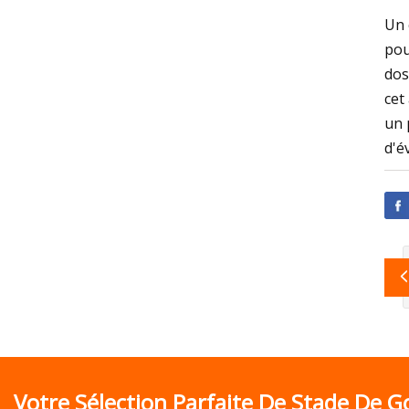
Un 
pou
dos
cet
un 
d'é
Votre Sélection Parfaite De Stade De Go