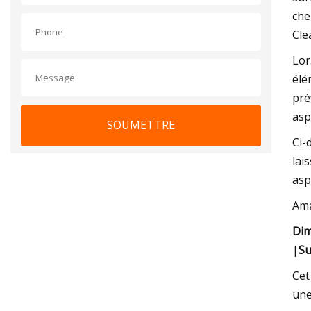
che
Cle
Lor
élé
pré
asp
SOUMETTRE
Ci-
lai
asp
Am
Dim
|
Su
Cet
une