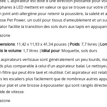
tée. L'aspirateur est doté d'une direction pivotante pour v
 phares à LED mettent en valeur ce qui se trouve sur votre ch
n joint anti-allergène pour retenir la poussière, la saleté e
sse Pet Power, un outil pour tissus d'ameublement et un su
ator facilite la transition des sols durs aux tapis en appuya
azone
ensions
: 11,42 x 11,93 x 41,34 pouces |
Poids
: 7,7 livres |
Lon
is le volume
: 1,7 litres |
Idéal pour
: Moquette, sols durs
 aspirateurs verticaux sont généralement un peu lourds, mai
ds plus comparable à celui d'un aspirateur balai. Le nettoyeu
n filtre qui peut être lavé et réutilisé. Cet aspirateur est r
s les escaliers plus facilement que de nombreux autres appare
eur plat et une brosse à épousseter qui sont rangés directem
ide de vitesse.
azone