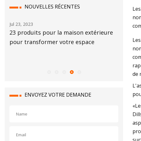
NOUVELLES RÉCENTES
Les
nom
Jul 23, 2023
Aug 18, 20
com
23 produits pour la maison extérieure
Comment 
Les
e
pour transformer votre espace
nettoyag
nom
Dyson V
com
rap
de 
L'a
pou
ENVOYEZ VOTRE DEMANDE
«Le
Dil
asp
pro
sur