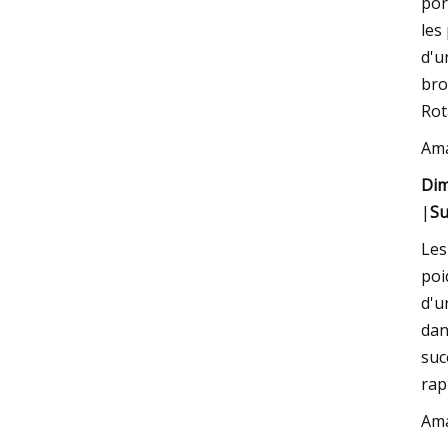
por
les
d'u
bro
Rot
Am
Dim
|
Su
Les
poi
d'u
dan
suc
rap
Am