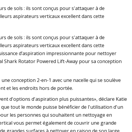
s de sols : ils sont conçus pour s'attaquer à de
eurs aspirateurs verticaux excellent dans cette
te Amazon 2023 :
s de sols : ils sont conçus pour s'attaquer à de
eurs aspirateurs,
eurs aspirateurs verticaux excellent dans cette
 des meilleures
uissance d’aspiration impressionnante pour nettoyer
ical Shark Rotator Powered Lift-Away pour sa conception
 une conception 2-en-1 avec une nacelle qui se soulève
nt et les endroits hors de portée.
vent d'options d'aspiration plus puissantes», déclare Katie
 que tout le monde puisse bénéficier de l'utilisation d'un
le pour les personnes qui souhaitent un nettoyage en
rtical vous permet également de couvrir une grande
nt de grandes surfaces à nettoyer en raison de son large