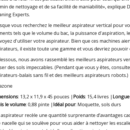
min de nettoyage et de sa facilité de maniabilité», expliqu
aning Experts.
sque vous recherchez le meilleur aspirateur vertical pour v
ments tels que le volume du bac, la puissance d'aspiration, l
voyez d'utiliser votre aspirateur. Bien que ces machines aie
irateurs, il existe toute une gamme et vous devriez pouvoir
dessous, nous avons rassemblé les meilleurs aspirateurs ve
sser des sols impeccables. (Pendant que vous y êtes, consulte
irateurs-balais sans fil et des meilleurs aspirateurs robots.)
azone
ensions
: 13,2 x 11,9 x 45 pouces |
Poids
: 15,4 livres |
Longueu
is le volume
: 0,88 pinte |
Idéal pour
: Moquette, sols durs
 aspirateur recèle une quantité surprenante d’avantages cach
 nacelle qui se soulève pour vous aider à nettoyer les escali