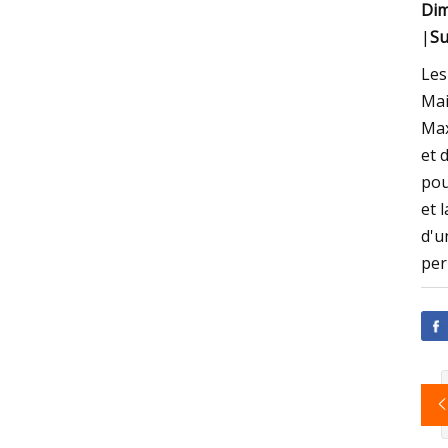
Dim
|
Su
Les
Mai
Max
et 
pou
et 
d'u
per