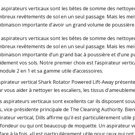
 aspirateurs verticaux sont les bêtes de somme des nettoyeur
breux revêtements de sol en un seul passage. Mais les meill
23
Jun 05, 2023
binaison importante d'avoir un grand volume de poussière
vider l'aspirateur Dyson :
Vente Amazon : Ven
 aspirateurs verticaux sont les bêtes de somme des nettoyeur
e pratique et efficace avec
Choisissez les meill
breux revêtements de sol en un seul passage. Mais les meill
8 Animal
portables et robots
binaison importante d’un grand bac à poussière et d’une p
marques
idement vos sols. Notre premier choix est l’aspirateur vert
module 2 en 1 et sa gamme utile d’accessoires.
spirateur vertical Shark Rotator Powered Lift-Away présente
r vous aider à nettoyer les escaliers, les tissus d'ameubleme
s aspirateurs verticaux sont excellents car ils disposent sou
ls, vice-présidente principale de The Cleaning Authority. Bien
irateur vertical, Dills affirme qu'il est particulièrement uti
fondeur ou qui ont beaucoup de moquette. Un aspirateur ve
face à la fois. «Il est particulièrement utile pour ceux qui o