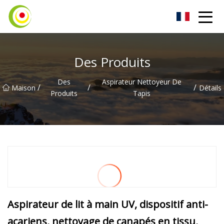
Aspirateur Co., Ltd
Des Produits
Des
Aspirateur Nettoyeur De
/
/
/
Maison
Détails
Produits
Tapis
Aspirateur de lit à main UV, dispositif anti-
acariens, nettoyage de canapés en tissu,