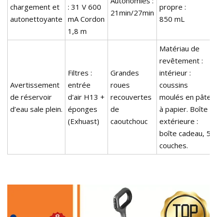
Autonomies :
chargement et
: 31 V 600
propre :
21min/27min
autonettoyante
mA Cordon
850 mL
1,8 m
Matériau de
revêtement :
Filtres :
Grandes
intérieur :
Avertissement
entrée
roues
coussins
de réservoir
d'air H13 +
recouvertes
moulés en pâte
d’eau sale plein.
éponges
de
à papier. Boîte
(Exhuast)
caoutchouc
extérieure :
boîte cadeau, 5
couches.