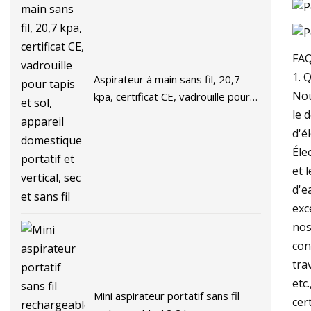
FA
1. 
Aspirateur à main sans fil, 20,7
Nou
kpa, certificat CE, vadrouille pour
tapis et sol, appareil domestique
le 
portatif et vertical, sec et sans fil
d'é
Éle
et 
d'e
exc
nos
con
tra
etc
Mini aspirateur portatif sans fil
cer