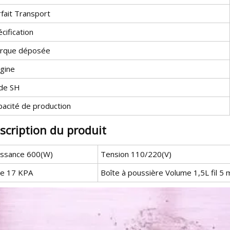
fait Transport
cification
rque déposée
igine
de SH
pacité de production
scription du produit
issance 600(W)
Tension 110/220(V)
de 17 KPA
Boîte à poussière Volume 1,5L fil 5