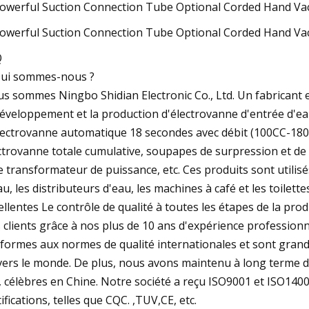
Q
Qui sommes-nous ?
s sommes Ningbo Shidian Electronic Co., Ltd. Un fabricant 
développement et la production d'électrovanne d'entrée d'ea
lectrovanne automatique 18 secondes avec débit (100CC-1800
ctrovanne totale cumulative, soupapes de surpression et de di
le transformateur de puissance, etc. Ces produits sont utilis
au, les distributeurs d'eau, les machines à café et les toilette
ellentes Le contrôle de qualité à toutes les étapes de la pro
 clients grâce à nos plus de 10 ans d'expérience profession
formes aux normes de qualité internationales et sont grand
vers le monde. De plus, nous avons maintenu à long terme d
., célèbres en Chine. Notre société a reçu ISO9001 et ISO1400
tifications, telles que CQC. ,TUV,CE, etc.