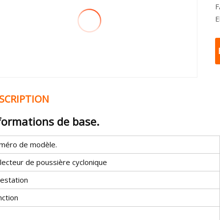
FA
SCRIPTION
formations de base.
méro de modèle.
llecteur de poussière cyclonique
testation
nction