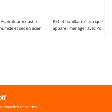
Aspirateur industriel
Pichet bouilloire électrique
humide et sec en acier
appareil ménager avec Pot
oxydable à trois moteurs
intérieur sans joint pour un
80L
nettoyage facile et bouche
large pour un remplissage
facile de l'eau
lf
 nouvelles et articles