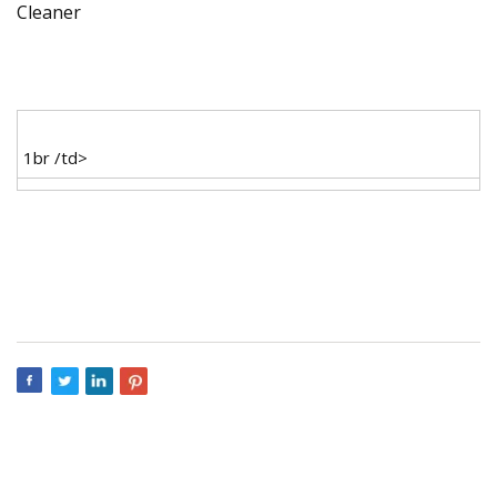
1br /td>