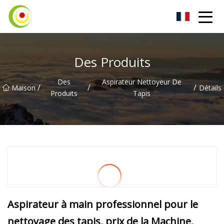
Aspirateur Co., Ltd
Des Produits
Des
Aspirateur Nettoyeur De
/
/
/
Maison
Détails
Produits
Tapis
Aspirateur à main professionnel pour le
nettoyage des tapis, prix de la Machine,